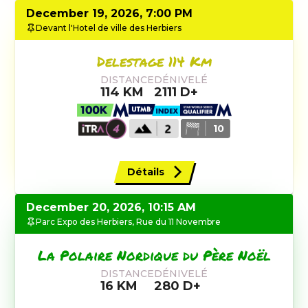
December 19, 2026, 7:00 PM
Devant l'Hotel de ville des Herbiers
Delestage 114 Km
DISTANCE
DÉNIVELÉ
114
KM
2111
D+
10
Détails
December 20, 2026, 10:15 AM
Parc Expo des Herbiers, Rue du 11 Novembre
La Polaire Nordique du Père Noël
DISTANCE
DÉNIVELÉ
16
KM
280
D+