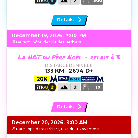
300
Détails
December 19, 2026, 7:00 PM
Devant l'hôtel de ville des Herbiers
La HOT du Père Noël - relais à 3
DISTANCE
DÉNIVELÉ
133
KM
2674
D+
10
Détails
December 20, 2026, 9:00 AM
Parc Expo des Herbiers, Rue du 11 Novembre