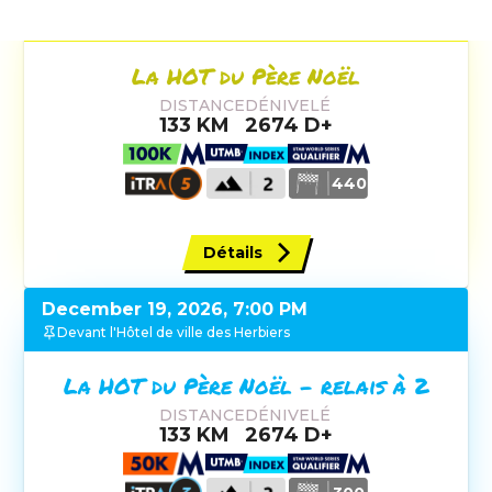
Devant l'Hotel de ville des Herbiers
La HOT du Père Noël
DISTANCE
DÉNIVELÉ
133
KM
2674
D+
440
Détails
December 19, 2026, 7:00 PM
Devant l'Hôtel de ville des Herbiers
La HOT du Père Noël - relais à 2
DISTANCE
DÉNIVELÉ
133
KM
2674
D+