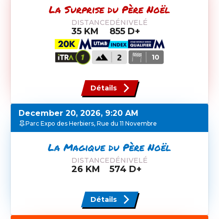
La Surprise du Père Noël
DISTANCE
DÉNIVELÉ
35
KM
855
D+
10
Détails
December 20, 2026, 9:20 AM
Parc Expo des Herbiers, Rue du 11 Novembre
La Magique du Père Noël
DISTANCE
DÉNIVELÉ
26
KM
574
D+
Détails